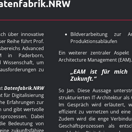
Datenfabrik.NRW
ch über innovative
Bildverarbeitung zur 
er Reihe führt Prof.
Produktionsabläufen
sbereichs Advanced
Ein weiterer zentraler Aspekt 
M in Paderborn,
Architecture Management (EAM).
d Wissenschaft, um
rausforderungen zu
„EAM ist für mich e
Zukunft.“
kt
Datenfabrik.NRW
So Jan. Diese Aussage unterstr
 für Digitalisierung
strukturierten IT-Architektur als
nahe Erfahrungen zur
Im Gespräch wird erläutert, w
n und gibt wertvolle
effizient zu vernetzen und eine
nsprozessen. Dabei
Zudem wird die enge Verbindu
 die Bedeutung von
Geschäftsprozessen als entsc
eine zukunftsfähige