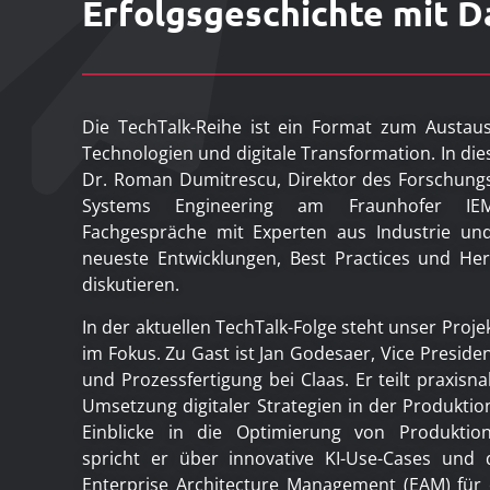
Erfolgsgeschichte mit 
Die TechTalk-Reihe ist ein Format zum Austaus
Technologien und digitale Transformation. In dies
Dr. Roman Dumitrescu, Direktor des Forschung
Systems Engineering am Fraunhofer IE
Fachgespräche mit Experten aus Industrie un
neueste Entwicklungen, Best Practices und He
diskutieren.
In der aktuellen TechTalk-Folge steht unser Proje
im Fokus. Zu Gast ist Jan Godesaer, Vice President
und Prozessfertigung bei Claas. Er teilt praxis
Umsetzung digitaler Strategien in der Produktio
Einblicke in die Optimierung von Produktio
spricht er über innovative KI-Use-Cases und
Enterprise Architecture Management (EAM) für 