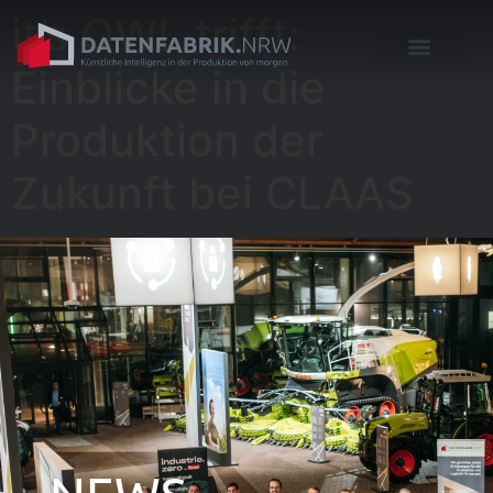
it’s OWL trifft:
Einblicke in die
Produktion der
Zukunft bei CLAAS